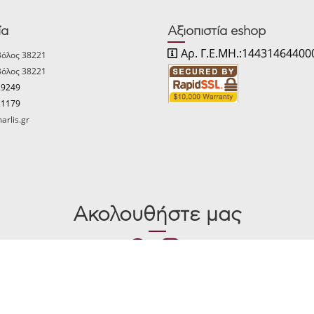
ία
Αξιοπιστία eshop
Αρ. Γ.Ε.ΜΗ.:14431464400
Βόλος 38221
Βόλος 38221
29249
21179
arlis.gr
Ακολουθήστε μας