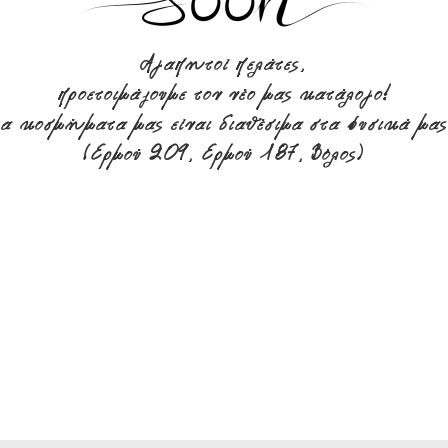
Αγαπητοί πελάτες,
προετοιμάζουμε τον νέο μας κατάλογο!
 τα κοσμήματα μας είναι διαθέσιμα στα φυσικά μ
(Ερμού 209, Ερμού 187, Βόλος)