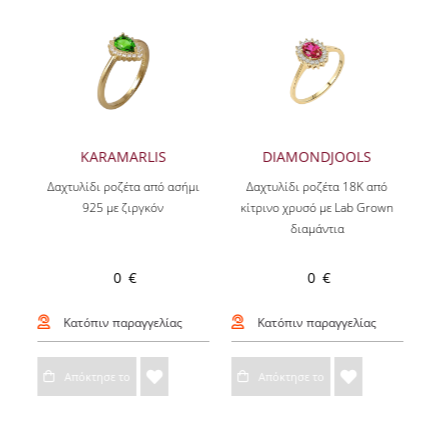
KARAMARLIS
DIAMONDJOOLS
Δαχτυλίδι ροζέτα από ασήμι
Δαχτυλίδι ροζέτα 18Κ από
925 με ζιργκόν
κίτρινο χρυσό με Lab Grown
διαμάντια
0 €
0 €
Κατόπιν παραγγελίας
Κατόπιν παραγγελίας
Απόκτησε το
Απόκτησε το