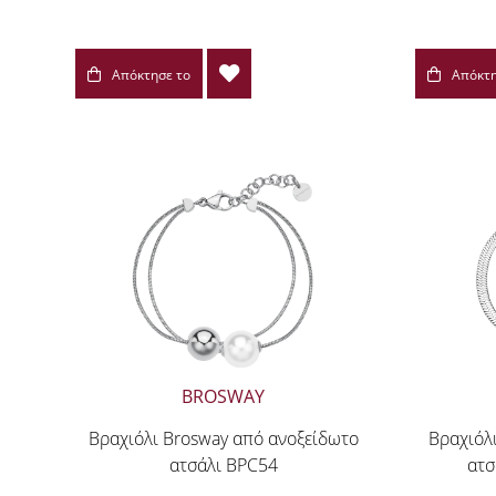
Απόκτησε το
Απόκτη
BROSWAY
Βραχιόλι Brosway από ανοξείδωτο
Βραχιόλ
ατσάλι BPC54
ατσ