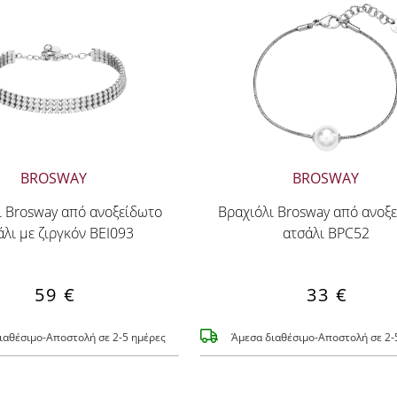
BROSWAY
BROSWAY
ι Brosway από ανοξείδωτο
Βραχιόλι Brosway από ανοξ
άλι με ζιργκόν BEI093
ατσάλι BPC52
59 €
33 €
ιαθέσιμο-Αποστολή σε 2-5 ημέρες
Άμεσα διαθέσιμο-Αποστολή σε 2-