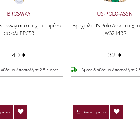
BROSWAY
US-POLO-ASSN
 Brosway από επιχρυσωμένο
Βραχιόλι US Polo Assn. επιχ
ατσάλι BPC53
JW3214BR
40 €
32 €
ιαθέσιμο-Αποστολή σε 2-5 ημέρες
Άμεσα διαθέσιμο-Αποστολή σε 2-
σε το
Απόκτησε το