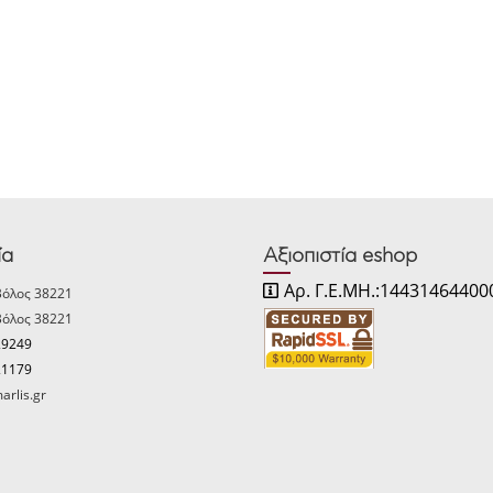
ία
Αξιοπιστία eshop
Αρ. Γ.Ε.ΜΗ.:14431464400
Βόλος 38221
Βόλος 38221
29249
21179
arlis.gr