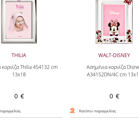
THILIA
WALT-DISNEY
 κορνίζα Thilia 454132 cm
Ασημένια κορνίζα Disn
13x18
A34152DN/4C cm 13x1
0 €
0 €
παραγγελίας
Κατόπιν παραγγελίας