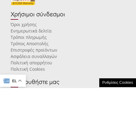
Χρήσιμοι σύνδεσμοι
Όροι χρήσης
Ενημερωτικά δελτία
Τρόποι πληρωμής
Τρόπος Αποστολής
Επιστροφές προϊόντων
Ασφάλεια συναλλαγών
Πολιτική απορρήτου
Πολιτική Cookies
EL
Ακολουθήστε μας
Ρυθμίσεις Cookies
© 2026 karamarlis.gr created and powered by
think.gr AE