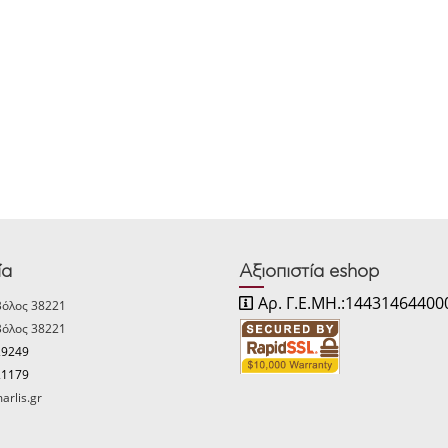
ία
Αξιοπιστία eshop
Αρ. Γ.Ε.ΜΗ.:14431464400
Βόλος 38221
Βόλος 38221
29249
21179
arlis.gr