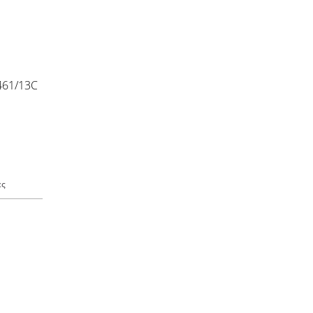
0461/13C
ες