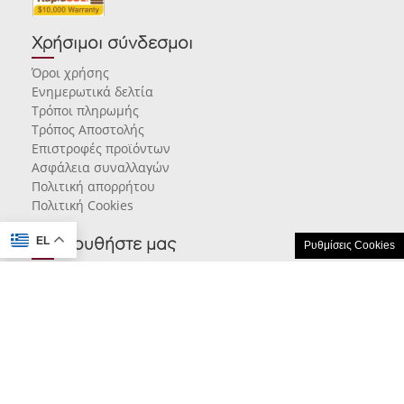
Χρήσιμοι σύνδεσμοι
Όροι χρήσης
Ενημερωτικά δελτία
Τρόποι πληρωμής
Τρόπος Αποστολής
Επιστροφές προϊόντων
Ασφάλεια συναλλαγών
Πολιτική απορρήτου
Πολιτική Cookies
EL
Ακολουθήστε μας
Ρυθμίσεις Cookies
© 2026 karamarlis.gr created and powered by
think.gr AE