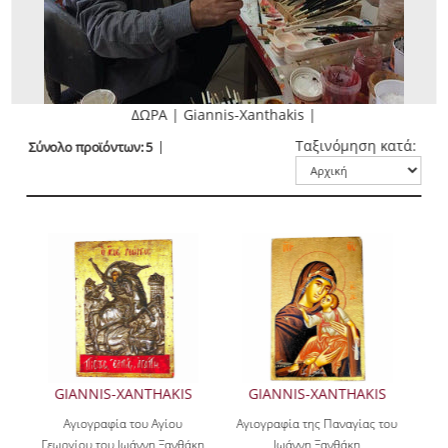
ΔΩΡΑ | Giannis-Xanthakis |
Ταξινόμηση κατά:
Σύνολο προϊόντων: 5
GIANNIS-XANTHAKIS
GIANNIS-XANTHAKIS
Αγιογραφία του Αγίου
Αγιογραφία της Παναγίας του
Γεωργίου του Ιωάννη Ξανθάκη
Ιωάννη Ξανθάκη