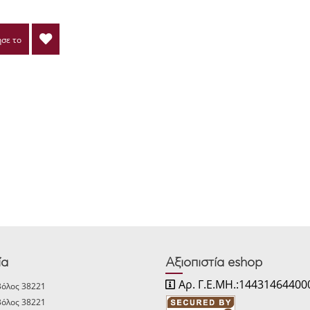
σε το
ία
Αξιοπιστία eshop
Αρ. Γ.Ε.ΜΗ.:14431464400
Βόλος 38221
Βόλος 38221