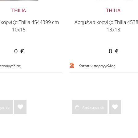
THILIA
THILIA
κορνίζα Thilia 4544399 cm
Ασημένια κορνίζα Thilia 453
10x15
13x18
0 €
0 €
παραγγελίας
Κατόπιν παραγγελίας
σε το
Απόκτησε το