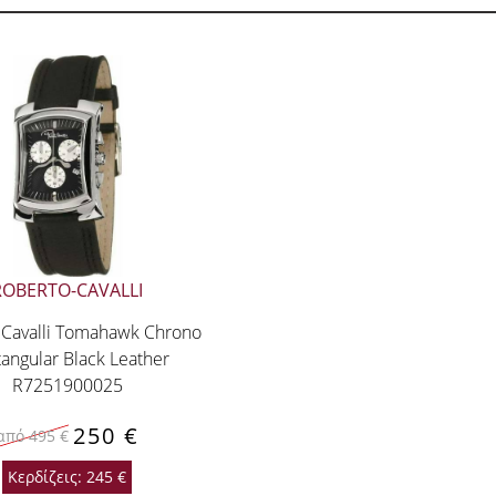
ROBERTO-CAVALLI
 Cavalli Tomahawk Chrono
angular Black Leather
R7251900025
250 €
από 495 €
Κερδίζεις: 245 €