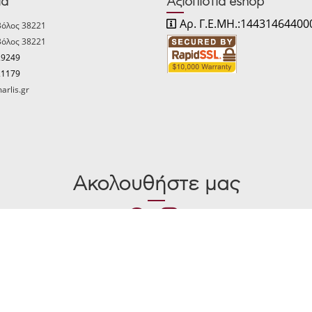
ία
Αξιοπιστία eshop
Αρ. Γ.Ε.ΜΗ.:14431464400
Βόλος 38221
Βόλος 38221
29249
21179
arlis.gr
Ακολουθήστε μας