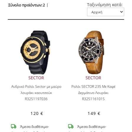
Ταξινόμηση κατά:
Σύνολο προϊόντων: 2
SECTOR
SECTOR
Ανδρικό Ρολόι Sector με μαύρο
Ρολόι SECTOR 235 Με Καφέ
λουράκι καουτσούκ
Δερμάτινο Λουράκι
R3251197036
R3251161015
120 €
149 €
Άμεσα διαθέσιμο-
Άμεσα διαθέσιμο-