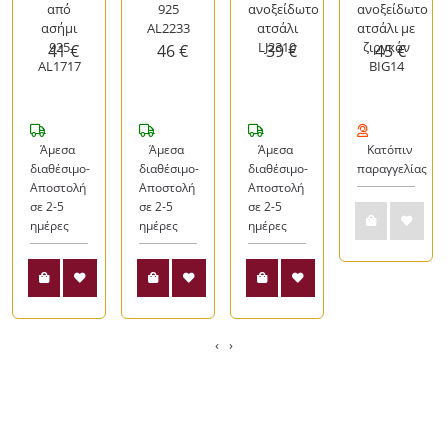
από
925
ανοξείδωτο
ανοξείδωτο
ασήμι
AL2233
ατσάλι
ατσάλι με
925
LJ2310
ζιργκόν
41 €
46 €
39 €
45 €
AL1717
BIG14
Άμεσα
Άμεσα
Άμεσα
Κατόπιν
διαθέσιμο-
διαθέσιμο-
διαθέσιμο-
παραγγελίας
Αποστολή
Αποστολή
Αποστολή
σε 2-5
σε 2-5
σε 2-5
ημέρες
ημέρες
ημέρες
‹
›