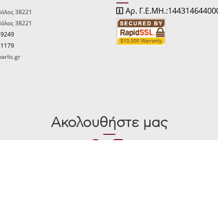
Αρ. Γ.Ε.ΜΗ.:14431464400
Βόλος 38221
Βόλος 38221
29249
21179
arlis.gr
Ακολουθήστε μας
© 2026 karamarlis.gr created and powered by
think.gr AE