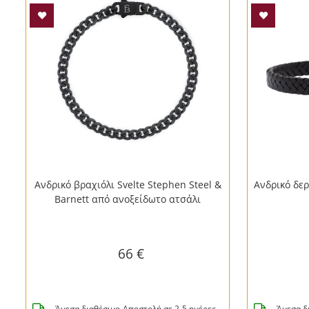
Ανδρικό βραχιόλι Svelte Stephen Steel &
Ανδρικό δερ
Barnett από ανοξείδωτο ατσάλι
66 €
Άμεσα διαθέσιμο-Αποστολή σε 2-5 ημέρες
Άμεσα δ