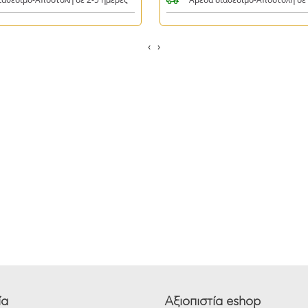
‹
›
ία
Αξιοπιστία eshop