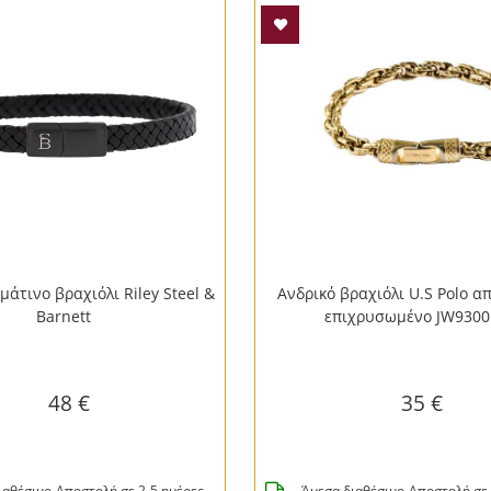
μάτινο βραχιόλι Riley Steel &
Ανδρικό βραχιόλι U.S Polo α
Barnett
επιχρυσωμένο JW930
48 €
35 €
ιαθέσιμο-Αποστολή σε 2-5 ημέρες
Άμεσα διαθέσιμο-Αποστολή σε 