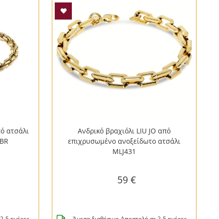
πό ατσάλι
Ανδρικό βραχιόλι LIU JO από
Α
0BR
επιχρυσωμένο ανοξείδωτο ατσάλι
MLJ431
59 €
2-5 ημέρες
Άμεσα διαθέσιμο-Αποστολή σε 2-5 ημέρες