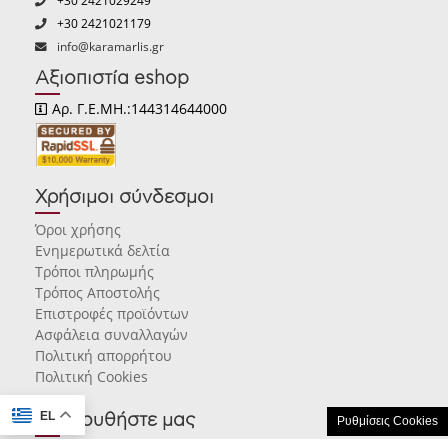
+30 2421029249
+30 2421021179
info@karamarlis.gr
Αξιοπιστία eshop
Αρ. Γ.Ε.ΜΗ.:144314644000
Χρήσιμοι σύνδεσμοι
Όροι χρήσης
Ενημερωτικά δελτία
Τρόποι πληρωμής
Τρόπος Αποστολής
Επιστροφές προϊόντων
Ασφάλεια συναλλαγών
Πολιτική απορρήτου
Πολιτική Cookies
EL
Ακολουθήστε μας
Ρυθμίσεις Cookies