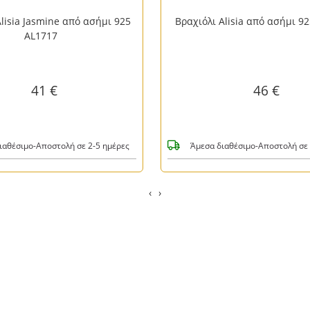
Alisia από ασήμι 925 AL2233
Βραχιόλι LIU JO από ανοξείδ
LJ2310
46 €
39 €
ιαθέσιμο-Αποστολή σε 2-5 ημέρες
Άμεσα διαθέσιμο-Αποστολή σε 
‹
›