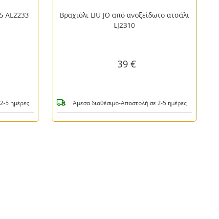
ωτο ατσάλι
Βραχιόλι Brosway από ανοξείδωτο
ατσάλι με ζιργκόν BIG14
45 €
2-5 ημέρες
Κατόπιν παραγγελίας