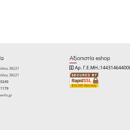
ία
Αξιοπιστία eshop
Αρ. Γ.Ε.ΜΗ.:14431464400
Βόλος 38221
Βόλος 38221
29249
21179
arlis.gr