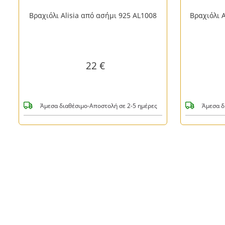
Βραχιόλι Alisia Jasmine από ασήμι 925
Βραχιόλι 
AL1717
41 €
Άμεσα διαθέσιμο-Αποστολή σε 2-5 ημέρες
Άμεσα δ