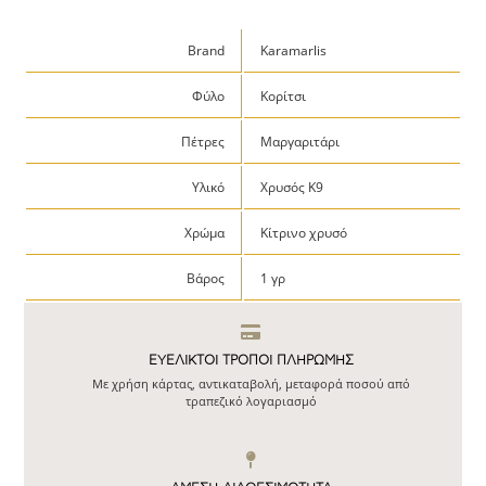
Brand
Karamarlis
Φύλο
Κορίτσι
Πέτρες
Μαργαριτάρι
Υλικό
Χρυσός Κ9
Χρώμα
Κίτρινο χρυσό
Βάρος
1 γρ
ΕΥΕΛΙΚΤΟΙ ΤΡΟΠΟΙ ΠΛΗΡΩΜΗΣ
Με χρήση κάρτας, αντικαταβολή, μεταφορά ποσού από
τραπεζικό λογαριασμό