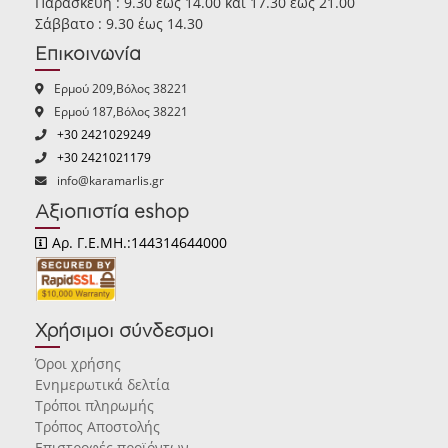
Παρασκευή : 9.30 έως 14.00 και 17.30 έως 21.00
Σάββατο : 9.30 έως 14.30
Επικοινωνία
Ερμού 209,Βόλος 38221
Ερμού 187,Βόλος 38221
+30 2421029249
+30 2421021179
info@karamarlis.gr
Αξιοπιστία eshop
Αρ. Γ.Ε.ΜΗ.:144314644000
Χρήσιμοι σύνδεσμοι
Όροι χρήσης
Ενημερωτικά δελτία
Τρόποι πληρωμής
Τρόπος Αποστολής
Επιστροφές προϊόντων