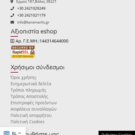
Ερμού 187,Βόλος 38221
+30 2421029249
+30 2421021179
info@karamarlis.gr
Αξιοπιστία eshop
Αρ. Γ.Ε.ΜΗ.:144314644000
Χρήσιμοι σύνδεσμοι
Όροι χρήσης
Ενημερωτικά δελτία
Τρόποι πληρωμής
Τρόπος Αποστολής
Επιστροφές προϊόντων
Ασφάλεια συναλλαγών
Πολιτική απορρήτου
Πολιτική Cookies
EL
Ακολουθήστε μας