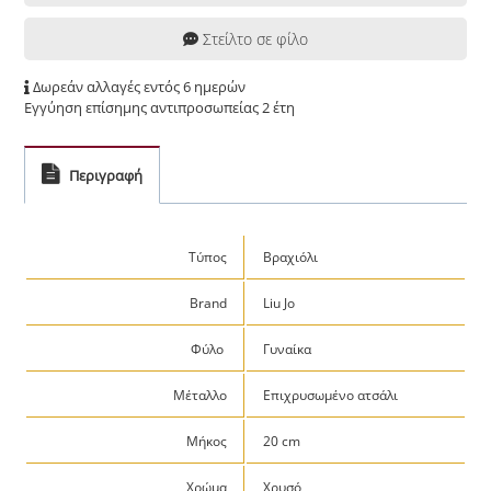
Στείλτο σε φίλο
Δωρεάν αλλαγές εντός 6 ημερών
Εγγύηση επίσημης αντιπροσωπείας 2 έτη
Περιγραφή
Τύπος
Βραχιόλι
Brand
Liu Jo
Φύλο
Γυναίκα
Μέταλλο
Επιχρυσωμένο ατσάλι
Μήκος
20 cm
Χρώμα
Χρυσό