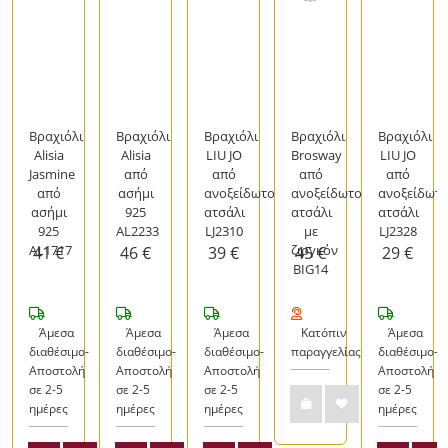
Βραχιόλι
Βραχιόλι
Βραχιόλι
Βραχιόλι
Βραχιόλι
Alisia
Alisia
LIU JO
Brosway
LIU JO
Jasmine
από
από
από
από
από
ασήμι
ανοξείδωτο
ανοξείδωτο
ανοξείδωτ
ασήμι
925
ατσάλι
ατσάλι
ατσάλι
925
AL2233
LJ2310
με
LJ2328
AL1717
ζιργκόν
41 €
46 €
39 €
45 €
29 €
BIG14
Άμεσα
Άμεσα
Άμεσα
Κατόπιν
Άμεσα
-
διαθέσιμο-
διαθέσιμο-
διαθέσιμο-
παραγγελίας
διαθέσιμο-
Αποστολή
Αποστολή
Αποστολή
Αποστολή
σε 2-5
σε 2-5
σε 2-5
σε 2-5
ημέρες
ημέρες
ημέρες
ημέρες