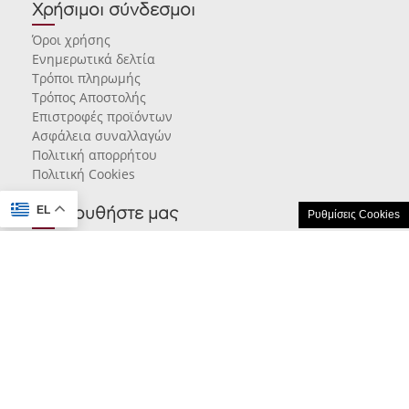
Χρήσιμοι σύνδεσμοι
Όροι χρήσης
Ενημερωτικά δελτία
Τρόποι πληρωμής
Τρόπος Αποστολής
Επιστροφές προϊόντων
Ασφάλεια συναλλαγών
Πολιτική απορρήτου
Πολιτική Cookies
EL
Ακολουθήστε μας
Ρυθμίσεις Cookies
© 2026 karamarlis.gr created and powered by
think.gr AE