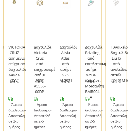
LIS
VICTORIA
Δαχτυλίδι
Δαχτυλίδι
Δαχτυλίδι
Γυναικείο
CRUZ
Victoria
Alisia
Brizzling
δαχτυλίδι
ι
ασημένιο
Cruz
Atlas
από
Liu Jo
επίχρυσο
από
από
επιπλατινωμένο
από
δαχτυλίδι
επιχρυσωμένο
ασήμι
ασήμι
ανοξείδωτ
A4623-
ασήμι
925
925 &
ατσάλι
DA
925°
AL2921
διαμάντι
LJ2491M16
60 €
48 €
40 €
99 €
34 €
A5556-
Μοϊσανίτη
00DP
BMR004-
A
Άμεσα
Άμεσα
Άμεσα
Άμεσα
Άμεσα
-
διαθέσιμο-
διαθέσιμο-
διαθέσιμο-
διαθέσιμο-
διαθέσιμο-
Αποστολή
Αποστολή
Αποστολή
Αποστολή
Αποστολή
σε 2-5
σε 2-5
σε 2-5
σε 2-5
σε 2-5
ημέρες
ημέρες
ημέρες
ημέρες
ημέρες