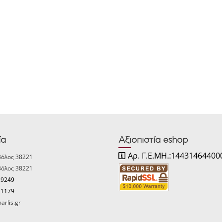
ία
Αξιοπιστία eshop
Αρ. Γ.Ε.ΜΗ.:14431464400
Βόλος 38221
Βόλος 38221
29249
21179
arlis.gr