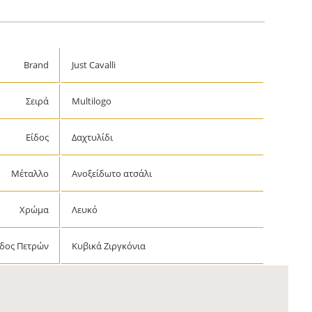
Brand
Just Cavalli
Σειρά
Multilogo
Είδος
Δαχτυλίδι
Μέταλλο
Ανοξείδωτο ατσάλι
Χρώμα
Λευκό
ίδος Πετρών
Κυβικά Ζιργκόνια