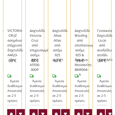
LIS
VICTORIA
Δαχτυλίδι
Δαχτυλίδι
Δαχτυλίδι
Γυναικείο
CRUZ
Victoria
Alisia
Brizzling
δαχτυλίδι
ι
ασημένιο
Cruz
Atlas
από
Liu Jo
επίχρυσο
από
από
επιπλατινωμένο
από
δαχτυλίδι
επιχρυσωμένο
ασήμι
ασήμι
ανοξείδωτ
A4623-
ασήμι
925
925 &
ατσάλι
DA
925°
AL2921
διαμάντι
LJ2491M16
60 €
48 €
40 €
99 €
34 €
A5556-
Μοϊσανίτη
00DP
BMR004-
A
Άμεσα
Άμεσα
Άμεσα
Άμεσα
Άμεσα
-
διαθέσιμο-
διαθέσιμο-
διαθέσιμο-
διαθέσιμο-
διαθέσιμο-
Αποστολή
Αποστολή
Αποστολή
Αποστολή
Αποστολή
σε 2-5
σε 2-5
σε 2-5
σε 2-5
σε 2-5
ημέρες
ημέρες
ημέρες
ημέρες
ημέρες