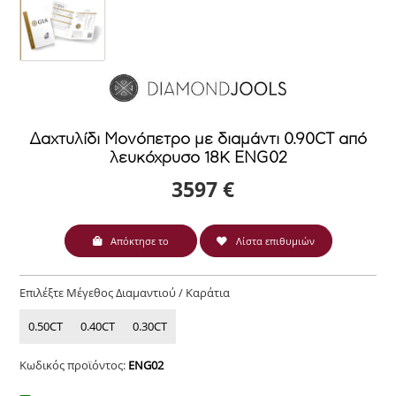
Δαχτυλίδι Μονόπετρο με διαμάντι 0.90CT από
λευκόχρυσο 18Κ ENG02
3597 €
Απόκτησε το
Λίστα επιθυμιών
Επιλέξτε Μέγεθος Διαμαντιού / Καράτια
0.50CT
0.40CT
0.30CT
Κωδικός προϊόντος:
ENG02