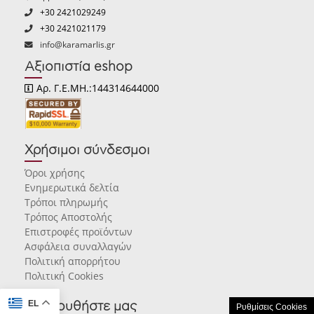
+30 2421029249
+30 2421021179
info@karamarlis.gr
Αξιοπιστία eshop
Αρ. Γ.Ε.ΜΗ.:144314644000
Χρήσιμοι σύνδεσμοι
Όροι χρήσης
Ενημερωτικά δελτία
Τρόποι πληρωμής
Τρόπος Αποστολής
Επιστροφές προϊόντων
Ασφάλεια συναλλαγών
Πολιτική απορρήτου
Πολιτική Cookies
EL
Ακολουθήστε μας
Ρυθμίσεις Cookies