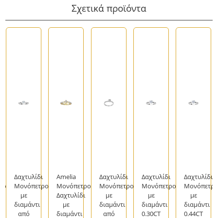
Σχετικά προϊόντα
ι
Δαχτυλίδι
Amelia
Δαχτυλίδι
Δαχτυλίδι
Δαχτυλίδι
ρο
Μονόπετρο
Μονόπετρο
Μονόπετρο
Μονόπετρο
Μονόπετρ
με
Δαχτυλίδι
με
με
με
διαμάντι
με
διαμάντι
διαμάντι
διαμάντι
από
διαμάντι
από
0.30CT
0.44CT