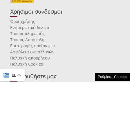
Χρήσιμοι σύνδεσμοι
Όροι χρήσης
Ενημερωτικά δελτία
Τρόποι πληρωμής
Τρόπος Αποστολής
Επιστροφές προϊόντων
Ασφάλεια συναλλαγών
Πολιτική απορρήτου
Πολιτική Cookies
EL
Ακολουθήστε μας
Ρυθμίσεις Cookies
© 2026 karamarlis.gr created and powered by
think.gr AE