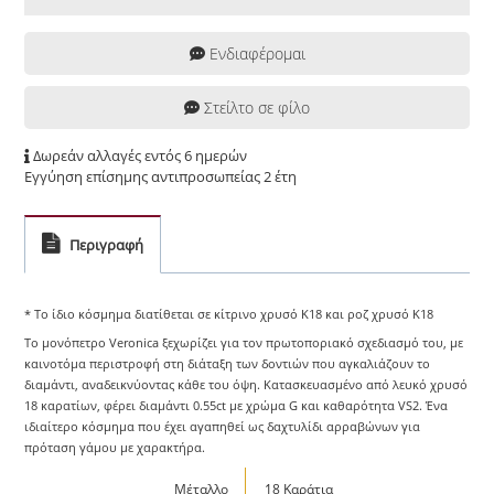
Ενδιαφέρομαι
Στείλτο σε φίλο
Δωρεάν αλλαγές εντός 6 ημερών
Εγγύηση επίσημης αντιπροσωπείας 2 έτη
Περιγραφή
* Το ίδιο κόσμημα διατίθεται σε κίτρινο χρυσό Κ18 και ροζ χρυσό Κ18
Το μονόπετρο Veronica ξεχωρίζει για τον πρωτοποριακό σχεδιασμό του, με
καινοτόμα περιστροφή στη διάταξη των δοντιών που αγκαλιάζουν το
διαμάντι, αναδεικνύοντας κάθε του όψη. Κατασκευασμένο από λευκό χρυσό
18 καρατίων, φέρει διαμάντι 0.55ct με χρώμα G και καθαρότητα VS2. Ένα
ιδιαίτερο κόσμημα που έχει αγαπηθεί ως δαχτυλίδι αρραβώνων για
πρόταση γάμου με χαρακτήρα.
Μέταλλο
18 Καράτια