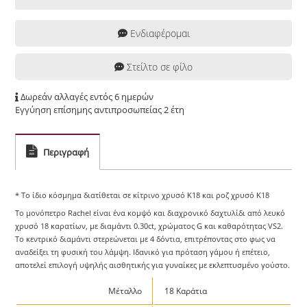
Ενδιαφέρομαι
Στείλτο σε φίλο
Δωρεάν αλλαγές εντός 6 ημερών
Εγγύηση επίσημης αντιπροσωπείας 2 έτη
Περιγραφή
* Το ίδιο κόσμημα διατίθεται σε κίτρινο χρυσό Κ18 και ροζ χρυσό Κ18
Το μονόπετρο Rachel είναι ένα κομψό και διαχρονικό δαχτυλίδι από λευκό
χρυσό 18 καρατίων, με διαμάντι 0.30ct, χρώματος G και καθαρότητας VS2.
Το κεντρικό διαμάντι στερεώνεται με 4 δόντια, επιτρέποντας στο φως να
αναδείξει τη φυσική του λάμψη. Ιδανικό για πρόταση γάμου ή επέτειο,
αποτελεί επιλογή υψηλής αισθητικής για γυναίκες με εκλεπτυσμένο γούστο.
Μέταλλο
18 Καράτια