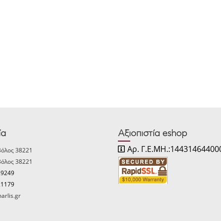
ία
Αξιοπιστία eshop
Αρ. Γ.Ε.ΜΗ.:14431464400
Βόλος 38221
Βόλος 38221
29249
21179
arlis.gr