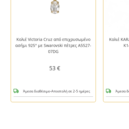
έ
Κολιέ Victoria Cruz από επιχρυσωμένο
Κολιέ KAR
ασήμι 925° με Swarovski πέτρες A5527-
Κ1
07DG
53 €
Άμεσα διαθέσιμο-Αποστολή σε 2-5 ημέρες
Άμεσα δ