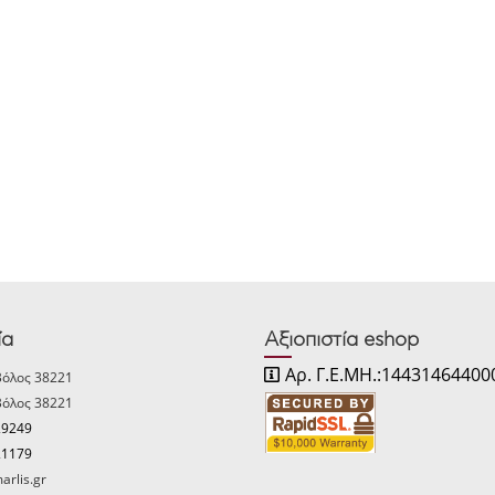
ία
Αξιοπιστία eshop
Αρ. Γ.Ε.ΜΗ.:14431464400
Βόλος 38221
Βόλος 38221
29249
21179
arlis.gr