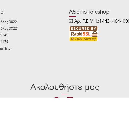
ία
Αξιοπιστία eshop
Αρ. Γ.Ε.ΜΗ.:14431464400
Βόλος 38221
Βόλος 38221
29249
21179
arlis.gr
Ακολουθήστε μας