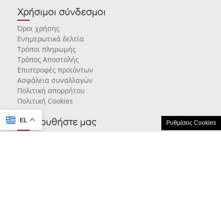
Χρήσιμοι σύνδεσμοι
Όροι χρήσης
Ενημερωτικά δελτία
Τρόποι πληρωμής
Τρόπος Αποστολής
Επιστροφές προϊόντων
Ασφάλεια συναλλαγών
Πολιτική απορρήτου
Πολιτική Cookies
EL
Ακολουθήστε μας
Ρυθμίσεις Cookies
© 2026 karamarlis.gr created and powered by
think.gr AE