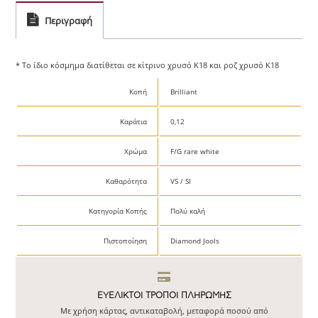
Περιγραφή
* Το ίδιο κόσμημα διατίθεται σε κίτρινο χρυσό Κ18 και ροζ χρυσό Κ18
Κοπή
Brilliant
Καράτια
0,12
Χρώμα
F/G rare white
Καθαρότητα
VS / SI
Κατηγορία Κοπής
Πολύ καλή
Πιστοποίηση
Diamond Jools
ΕΥΕΛΙΚΤΟΙ ΤΡΟΠΟΙ ΠΛΗΡΩΜΗΣ
Με χρήση κάρτας, αντικαταβολή, μεταφορά ποσού από