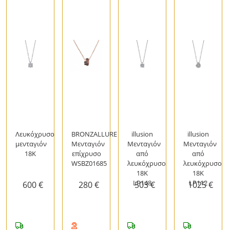
Λευκόχρυσο
BRONZALLURE
illusion
illusion
μενταγιόν
Μενταγιόν
Μενταγιόν
Μενταγιόν
18Κ
επίχρυσο
από
από
WSBZ01685
λευκόχρυσο
λευκόχρυσο
18K
18Κ
LP148
LP112
600 €
280 €
503 €
1025 €