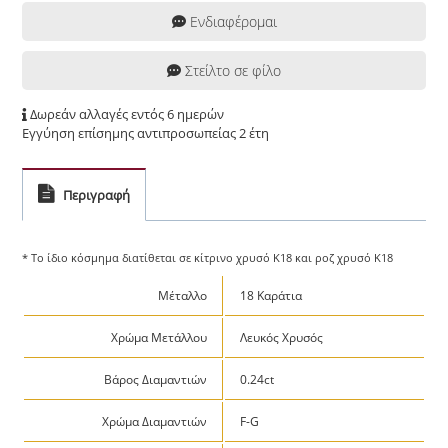
Ενδιαφέρομαι
Στείλτο σε φίλο
Δωρεάν αλλαγές εντός 6 ημερών
Εγγύηση επίσημης αντιπροσωπείας 2 έτη
Περιγραφή
* Το ίδιο κόσμημα διατίθεται σε κίτρινο χρυσό Κ18 και ροζ χρυσό Κ18
Μέταλλο
18 Καράτια
Χρώμα Μετάλλου
Λευκός Χρυσός
Βάρος Διαμαντιών
0.24ct
Χρώμα Διαμαντιών
F-G