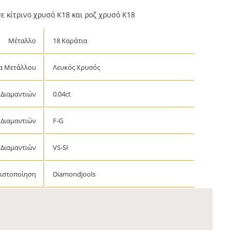
σε κίτρινο χρυσό Κ18 και ροζ χρυσό Κ18
Μέταλλο
18 Καράτια
α Μετάλλου
Λευκός Χρυσός
 Διαμαντιών
0.04ct
Διαμαντιών
F-G
Διαμαντιών
VS-SI
ιστοποίηση
Diamondjools