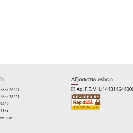
ία
Αξιοπιστία eshop
Αρ. Γ.Ε.ΜΗ.:14431464400
Βόλος 38221
Βόλος 38221
29249
21179
arlis.gr