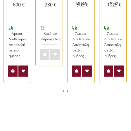
LP148
LP112
600 €
280 €
503 €
1025 €
Άμεσα
Κατόπιν
Άμεσα
Άμεσα
διαθέσιμο-
παραγγελίας
διαθέσιμο-
διαθέσιμο-
Αποστολή
Αποστολή
Αποστολή
σε 2-5
σε 2-5
σε 2-5
ημέρες
ημέρες
ημέρες
‹
›