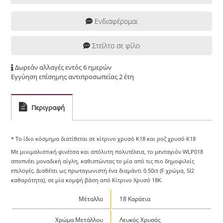
Ενδιαφέρομαι
Στείλτο σε φίλο
Δωρεάν αλλαγές εντός 6 ημερών
Εγγύηση επίσημης αντιπροσωπείας 2 έτη
Περιγραφή
* Το ίδιο κόσμημα διατίθεται σε κίτρινο χρυσό Κ18 και ροζ χρυσό Κ18
Με μινιμαλιστική φινέτσα και απόλυτη πολυτέλεια, το μενταγιόν WLP018
αποπνέει μοναδική αίγλη, καθιστώντας το μία από τις πιο δημοφιλείς
επιλογές. Διαθέτει ως πρωταγωνιστή ένα διαμάντι 0.50ct (F χρώμα, SI2
καθαρότητα), σε μία κομψή βάση από Κίτρινο Χρυσό 18K.
Μέταλλο
18 Καράτια
Χρώμα Μετάλλου
Λευκός Χρυσός