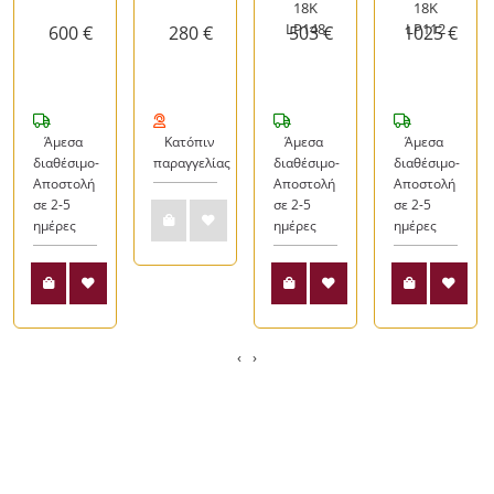
18K
18Κ
LP148
LP112
600 €
280 €
503 €
1025 €
Άμεσα
Κατόπιν
Άμεσα
Άμεσα
διαθέσιμο-
παραγγελίας
διαθέσιμο-
διαθέσιμο-
Αποστολή
Αποστολή
Αποστολή
σε 2-5
σε 2-5
σε 2-5
ημέρες
ημέρες
ημέρες
‹
›