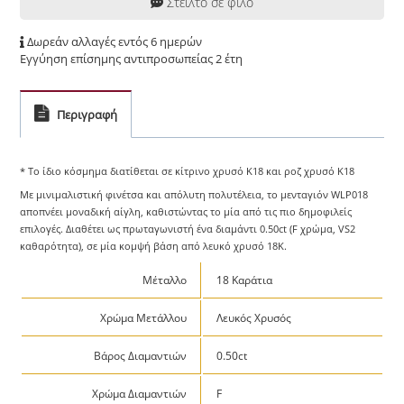
Στείλτο σε φίλο
Δωρεάν αλλαγές εντός 6 ημερών
Εγγύηση επίσημης αντιπροσωπείας 2 έτη
Περιγραφή
* Το ίδιο κόσμημα διατίθεται σε κίτρινο χρυσό Κ18 και ροζ χρυσό Κ18
Με μινιμαλιστική φινέτσα και απόλυτη πολυτέλεια, το μενταγιόν WLP018
αποπνέει μοναδική αίγλη, καθιστώντας το μία από τις πιο δημοφιλείς
επιλογές. Διαθέτει ως πρωταγωνιστή ένα διαμάντι 0.50ct (F χρώμα, VS2
καθαρότητα), σε μία κομψή βάση από λευκό χρυσό 18K.
Μέταλλο
18 Καράτια
Χρώμα Μετάλλου
Λευκός Χρυσός
Βάρος Διαμαντιών
0.50ct
Χρώμα Διαμαντιών
F