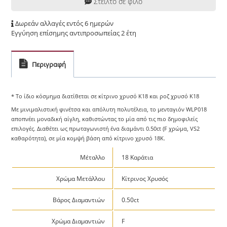
Στείλτο σε φίλο
Δωρεάν αλλαγές εντός 6 ημερών
Εγγύηση επίσημης αντιπροσωπείας 2 έτη
Περιγραφή
* Το ίδιο κόσμημα διατίθεται σε κίτρινο χρυσό Κ18 και ροζ χρυσό Κ18
Με μινιμαλιστική φινέτσα και απόλυτη πολυτέλεια, το μενταγιόν WLP018
αποπνέει μοναδική αίγλη, καθιστώντας το μία από τις πιο δημοφιλείς
επιλογές. Διαθέτει ως πρωταγωνιστή ένα διαμάντι 0.50ct (F χρώμα, VS2
καθαρότητα), σε μία κομψή βάση από κίτρινο χρυσό 18K.
Μέταλλο
18 Καράτια
Χρώμα Μετάλλου
Κίτρινος Χρυσός
Βάρος Διαμαντιών
0.50ct
Χρώμα Διαμαντιών
F