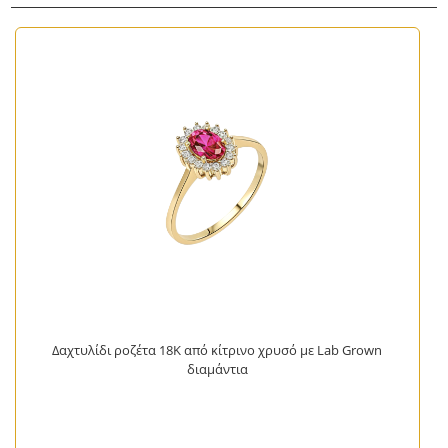
Δαχτυλίδι ροζέτα 18Κ από κίτρινο χρυσό με Lab Grown
διαμάντια