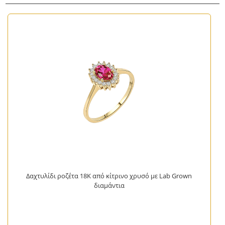
Δαχτυλίδι ροζέτα 18Κ από κίτρινο χρυσό με Lab Grown
διαμάντια