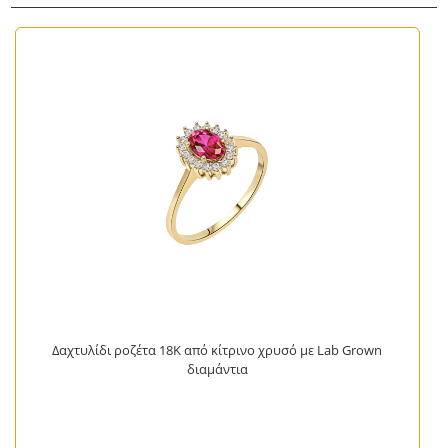
Δαχτυλίδι ροζέτα 18Κ από κίτρινο χρυσό με Lab Grown
διαμάντια