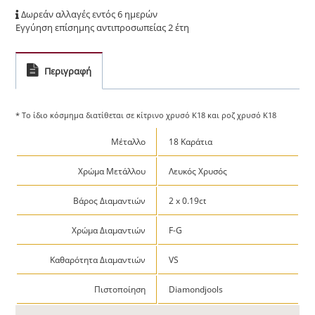
Δωρεάν αλλαγές εντός 6 ημερών
Εγγύηση επίσημης αντιπροσωπείας 2 έτη
Περιγραφή
* Το ίδιο κόσμημα διατίθεται σε κίτρινο χρυσό Κ18 και ροζ χρυσό Κ18
Μέταλλο
18 Καράτια
Χρώμα Μετάλλου
Λευκός Χρυσός
Βάρος Διαμαντιών
2 x 0.19ct
Χρώμα Διαμαντιών
F-G
Καθαρότητα Διαμαντιών
VS
Πιστοποίηση
Diamondjools