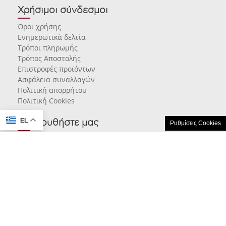
Χρήσιμοι σύνδεσμοι
Όροι χρήσης
Ενημερωτικά δελτία
Τρόποι πληρωμής
Τρόπος Αποστολής
Επιστροφές προϊόντων
Ασφάλεια συναλλαγών
Πολιτική απορρήτου
Πολιτική Cookies
EL
Ακολουθήστε μας
Ρυθμίσεις Cookies
© 2026 karamarlis.gr created and powered by
think.gr AE