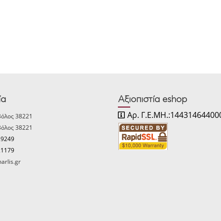
ία
Αξιοπιστία eshop
Αρ. Γ.Ε.ΜΗ.:14431464400
Βόλος 38221
Βόλος 38221
29249
21179
arlis.gr