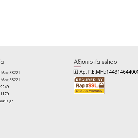
ία
Αξιοπιστία eshop
Αρ. Γ.Ε.ΜΗ.:14431464400
Βόλος 38221
Βόλος 38221
29249
21179
arlis.gr