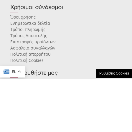
Χρήσιμοι σύνδεσμοι
Όροι χρήσης
Ενημερωτικά δελτία
Τρόποι πληρωμής
Τρόπος Αποστολής
Επιστροφές προϊόντων
Ασφάλεια συναλλαγών
Πολιτική απορρήτου
Πολιτική Cookies
EL
Ακολουθήστε μας
Ρυθμίσεις Cookies
© 2026 karamarlis.gr created and powered by
think.gr AE