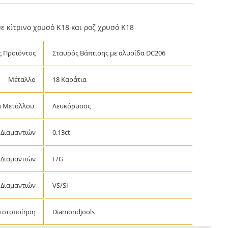
σε κίτρινο χρυσό Κ18 και ροζ χρυσό Κ18
 Προιόντος
Σταυρός Βάπτισης με αλυσίδα DC206
Μέταλλο
18 Καράτια
 Μετάλλου
Λευκόρυσος
 Διαμαντιών
0.13ct
Διαμαντιών
F/G
Διαμαντιών
VS/SI
ιστοποίηση
Diamondjools