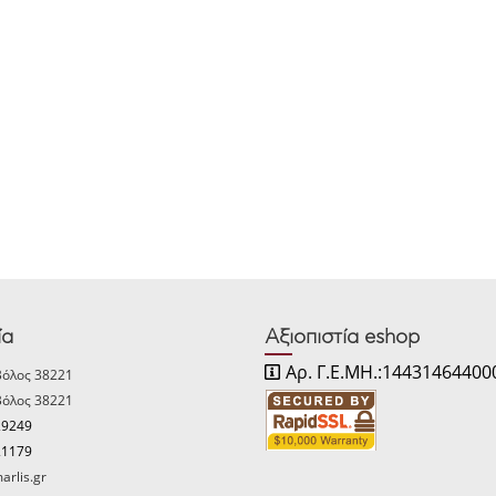
ία
Αξιοπιστία eshop
Αρ. Γ.Ε.ΜΗ.:14431464400
Βόλος 38221
Βόλος 38221
29249
21179
arlis.gr