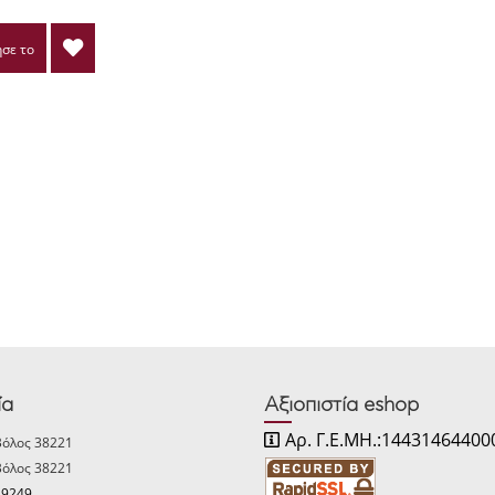
σε το
ία
Αξιοπιστία eshop
Αρ. Γ.Ε.ΜΗ.:14431464400
Βόλος 38221
Βόλος 38221
29249