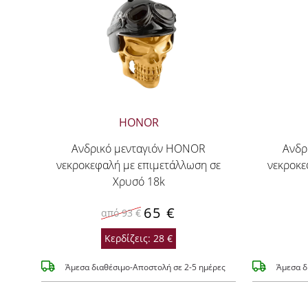
HONOR
Ανδρικό μενταγιόν HONOR
Ανδρ
νεκροκεφαλή με επιμετάλλωση σε
νεκροκε
Χρυσό 18k
65 €
από 93 €
Κερδίζεις: 28 €
Άμεσα διαθέσιμο-Αποστολή σε 2-5 ημέρες
Άμεσα δ