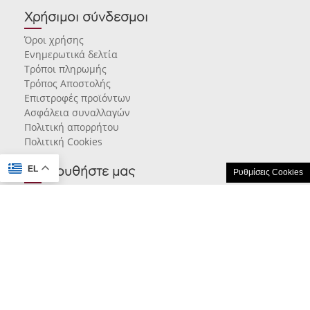
Χρήσιμοι σύνδεσμοι
Όροι χρήσης
Ενημερωτικά δελτία
Τρόποι πληρωμής
Τρόπος Αποστολής
Επιστροφές προϊόντων
Ασφάλεια συναλλαγών
Πολιτική απορρήτου
Πολιτική Cookies
EL
Ακολουθήστε μας
Ρυθμίσεις Cookies
© 2026 karamarlis.gr created and powered by
think.gr AE