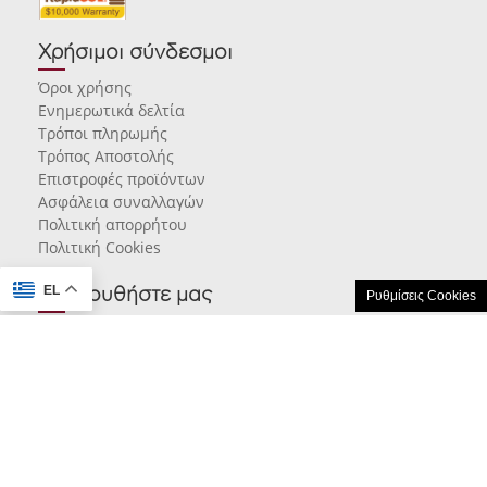
Χρήσιμοι σύνδεσμοι
Όροι χρήσης
Ενημερωτικά δελτία
Τρόποι πληρωμής
Τρόπος Αποστολής
Επιστροφές προϊόντων
Ασφάλεια συναλλαγών
Πολιτική απορρήτου
Πολιτική Cookies
EL
Ακολουθήστε μας
Ρυθμίσεις Cookies
© 2026 karamarlis.gr created and powered by
think.gr AE