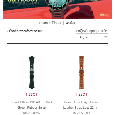
Brand:
Tissot
| Φύλο:
Ταξινόμηση κατά:
Σύνολο προϊόντων: 101
TISSOT
TISSOT
Tissot Official PRX 40mm Dark
Tissot Official Light Brown
Green Rubber Strap
Leather Strap Lugs 22mm
T852050987
T852051017