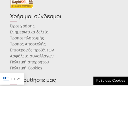
Χρήσιμοι σύνδεσμοι
Όροι χρήσης
Ενημερωτικά δελτία
Τρόποι πληρωμής
Τρόπος Αποστολής
Επιστροφές προϊόντων
Ασφάλεια συναλλαγών
Πολιτική απορρήτου
Πολιτική Cookies
EL
Ακολουθήστε μας
Ρυθμίσεις Cookies
© 2026 karamarlis.gr created and powered by
think.gr AE